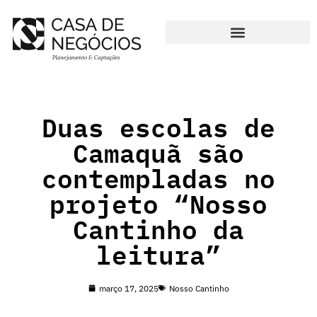
Pular
para
CURADORIA DE PROJETOS
o
conteúdo
Duas escolas de
Camaquã são
contempladas no
projeto “Nosso
Cantinho da
leitura”
março 17, 2025
Nosso Cantinho