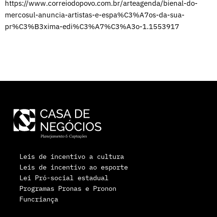
https://www.correiodopovo.com.br/arteagenda/bienal-do-
mercosul-anuncia-artistas-e-espa%C3%A7os-da-sua-
pr%C3%B3xima-edi%C3%A7%C3%A3o-1.1553917
Leis de incentivo a cultura
Leis de incentivo ao esporte
Lei Pró-social estadual
Programas Pronas e Pronon
Funcriança